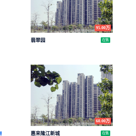
95.00万
翡翠园
在售
60.00万
惠来隆江新城
在售